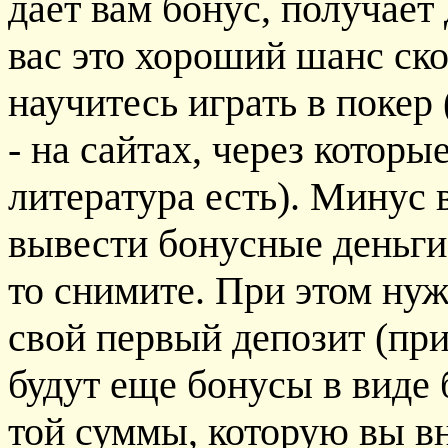
дает вам бонус, получает
вас это хороший шанс ско
научитесь играть в покер
- на сайтах, через которы
литература есть). Минус 
вывести бонусные деньги,
то снимите. При этом нуж
свой первый депозит (при
будут еще бонусы в виде 
той суммы, которую вы вн